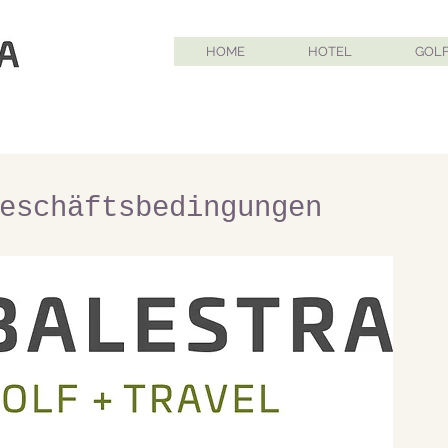
HOME
HOTEL
GOL
rakech /Marrake
Geschäftsbedingungen